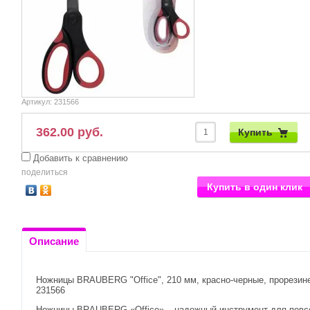
Артикул:
231566
362.00 руб.
Купить
Добавить к сравнению
поделиться
Купить в один клик
Описание
Ножницы BRAUBERG "Office", 210 мм, красно-черные, прорезинен
231566
Ножницы BRAUBERG «Office» – надежный инструмент для повсе